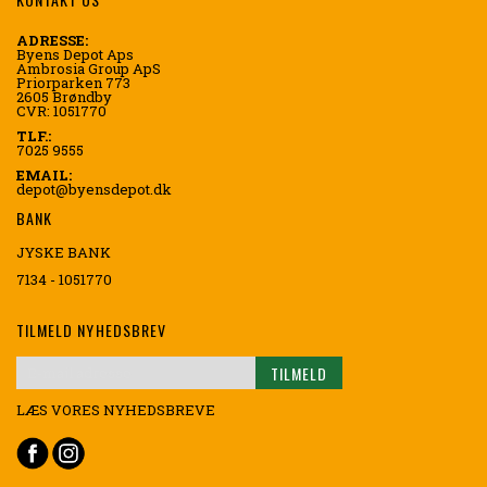
ADRESSE:
Byens Depot Aps
Ambrosia Group ApS
Priorparken 773
2605 Brøndby
CVR: 1051770
TLF.:
7025 9555
EMAIL:
depot@byensdepot.dk
BANK
JYSKE BANK
7134 - 1051770
TILMELD NYHEDSBREV
TILMELD
LÆS VORES NYHEDSBREVE
Tilmeld
dig
vores
nyhedsbrev: