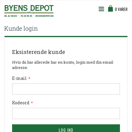
Skip
Cart
to
0
VARER
Content
Kunde login
Eksisterende kunde
Hvis du har allerede har en konto, login med din email
adresse.
E-mail
Kodeord
LOG IND