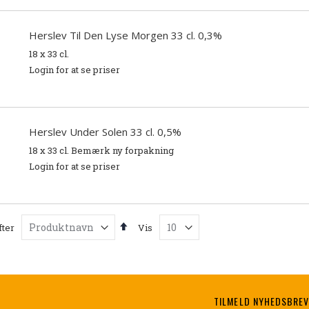
Herslev Til Den Lyse Morgen 33 cl. 0,3%
18 x 33 cl.
Login for at se priser
Herslev Under Solen 33 cl. 0,5%
18 x 33 cl. Bemærk ny forpakning
Login for at se priser
Faldende
fter
Vis
orden
TILMELD NYHEDSBRE