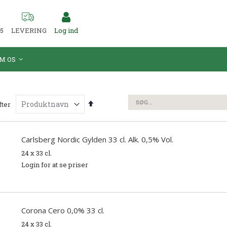
55
LEVERING
Log ind
M OS
Faldende
fter
orden
Søg
Carlsberg Nordic Gylden 33 cl. Alk. 0,5% Vol.
24 x 33 cl.
Login for at se priser
Corona Cero 0,0% 33 cl.
24 x 33 cl.