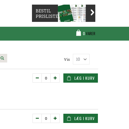
BESTIL
PRISLISTE
Cart
0
VARER
Søg
Vis
LÆG I KURV
LÆG I KURV