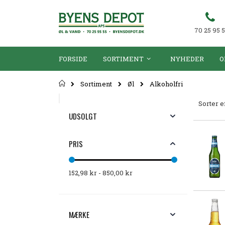
70 25 95 
FORSIDE
SORTIMENT
NYHEDER
O
Forsiden
Sortiment
Øl
Alkoholfri
Sorter e
UDSOLGT
PRIS
152,98 kr - 850,00 kr
MÆRKE