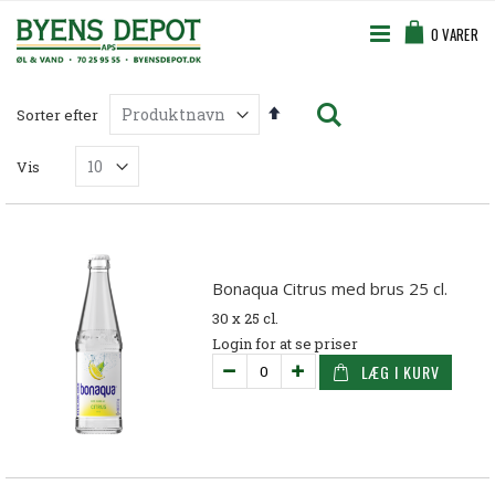
Skip
Cart
to
0
VARER
Content
Søg
Faldende
Sorter efter
orden
Vis
Bonaqua Citrus med brus 25 cl.
30 x 25 cl.
Login for at se priser
LÆG I KURV