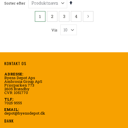
Faldende
Sorter efter
orden
Side
Du læser i øjeblikket side
Side
Side
Side
Side
Videre
1
2
3
4
Vis
KONTAKT OS
ADRESSE:
Byens Depot Aps
Ambrosia Group ApS
Priorparken 773
2605 Brøndby
CVR: 1051770
TLF.:
7025 9555
EMAIL:
depot@byensdepot.dk
BANK