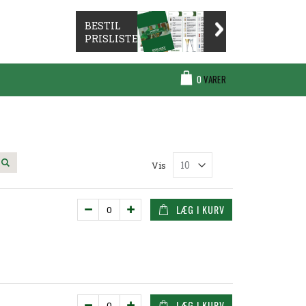
BESTIL
PRISLISTE
Cart
0
VARER
Søg
Vis
LÆG I KURV
LÆG I KURV