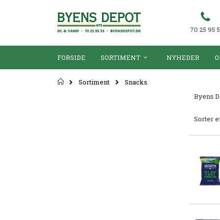
70 25 95 
FORSIDE
SORTIMENT
NYHEDER
O
Forsiden
Sortiment
Snacks
Byens De
Sorter e