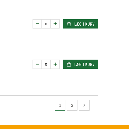
LÆG I KURV
LÆG I KURV
Side
Du læser i øjeblikket side
Side
Side
Videre
1
2