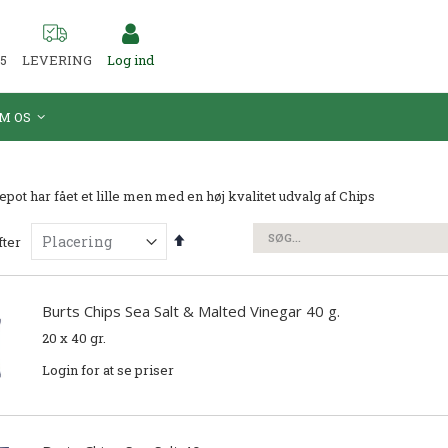
55
LEVERING
Log ind
M OS
pot har fået et lille men med en høj kvalitet udvalg af Chips
Faldende
fter
orden
Søg
Burts Chips Sea Salt & Malted Vinegar 40 g.
20 x 40 gr.
Login for at se priser