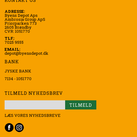
KONTAKT OS
ADRESSE:
Byens Depot Aps
Ambrosia Group ApS
Priorparken 773
2605 Brøndby
CVR: 1051770
TLF.:
7025 9555
EMAIL:
depot@byensdepot.dk
BANK
JYSKE BANK
7134 - 1051770
TILMELD NYHEDSBREV
TILMELD
LÆS VORES NYHEDSBREVE
Tilmeld
dig
vores
nyhedsbrev: