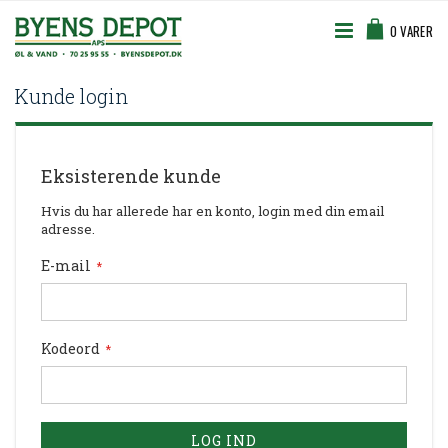
Skip
Cart
to
0
VARER
Content
Kunde login
Eksisterende kunde
Hvis du har allerede har en konto, login med din email
adresse.
E-mail
Kodeord
LOG IND