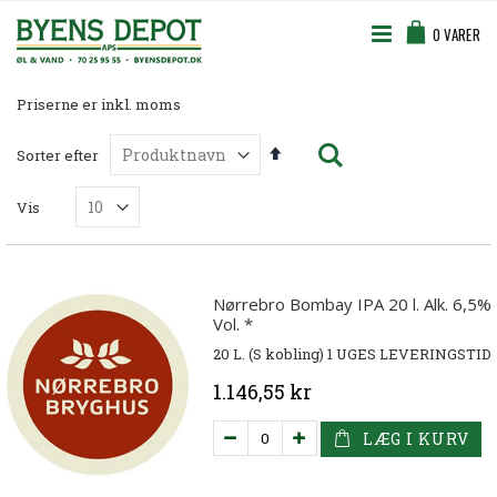
Skip
Cart
to
0
VARER
Content
Priserne er inkl. moms
Søg
Faldende
Sorter efter
orden
Vis
Nørrebro Bombay IPA 20 l. Alk. 6,5%
Vol. *
20 L. (S kobling) 1 UGES LEVERINGSTID
1.146,55 kr
LÆG I KURV