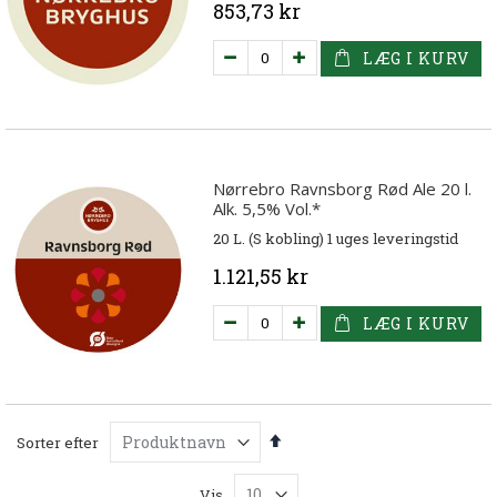
853,73 kr
LÆG I KURV
Nørrebro Ravnsborg Rød Ale 20 l.
Alk. 5,5% Vol.*
20 L. (S kobling) 1 uges leveringstid
1.121,55 kr
LÆG I KURV
Faldende
Sorter efter
orden
Vis