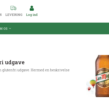
55
LEVERING
Log ind
M OS
ri udgave
 glutenfri udgave. Hermed en beskrivelse