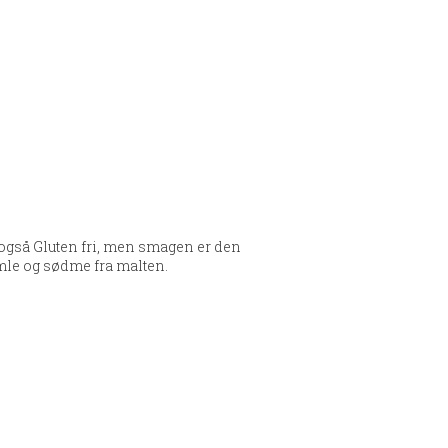
 også Gluten fri, men smagen er den
mle og sødme fra malten.