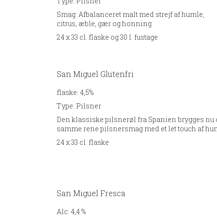
Type:
Pilsner
Smag:
Afbalanceret malt med strejf af humle,
citrus, æble, gær og honning
24 x 33 cl. flaske og 30 l. fustage
San Miguel Glutenfri
flaske: 4,5%
Type:
Pilsner
Den klassiske pilsnerøl fra Spanien brygges nu
samme rene pilsnersmag med et let touch af hu
24 x 33 cl. flaske
San Miguel Fresca
Alc:
4,4 %