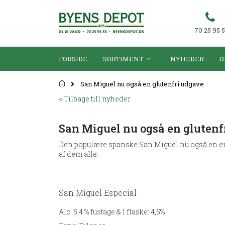
70 25 95 
FORSIDE
SORTIMENT
NYHEDER
O
Forsiden
San Miguel nu også en glutenfri udgave
< Tilbage till nyheder
San Miguel nu også en glutenf
Den populære spanske San Miguel nu også en en
af dem alle.
San Miguel Especial
Alc:
5,4 % fustage & l flaske: 4,5%