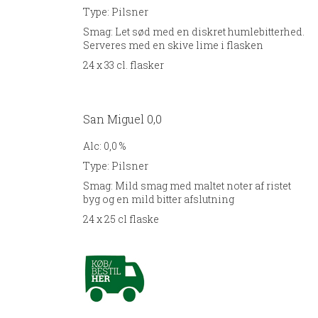
Type:
Pilsner
Smag:
Let sød med en diskret humlebitterhed.
Serveres med en skive lime i flasken
24 x 33 cl. flasker
San Miguel 0,0
Alc:
0,0 %
Type:
Pilsner
Smag:
Mild smag med maltet noter af ristet
byg og en mild bitter afslutning
24 x 25 cl flaske