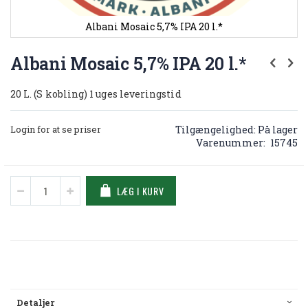
Albani Mosaic 5,7% IPA 20 l.*
Gå
til
Albani Mosaic 5,7% IPA 20 l.*
starten
af
20 L. (S kobling) 1 uges leveringstid
billedgalleriet
Login for at se priser
Tilgængelighed:
På lager
Varenummer
15745
LÆG I KURV
Detaljer