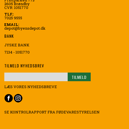
Priorparken 773
2605 Brøndby
CVR: 1051770
TLF.:
7025 9555
EMAIL:
depot@byensdepot.dk
BANK
JYSKE BANK
7134 - 1051770
TILMELD NYHEDSBREV
TILMELD
LÆS VORES NYHEDSBREVE
Tilmeld
dig
vores
nyhedsbrev:
SE KONTROLRAPPORT FRA FØDEVARESTYRELSEN