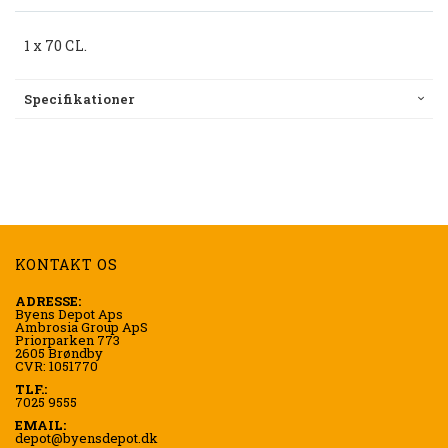
1 x 70 CL.
Specifikationer
KONTAKT OS
ADRESSE:
Byens Depot Aps
Ambrosia Group ApS
Priorparken 773
2605 Brøndby
CVR: 1051770
TLF.:
7025 9555
EMAIL:
depot@byensdepot.dk