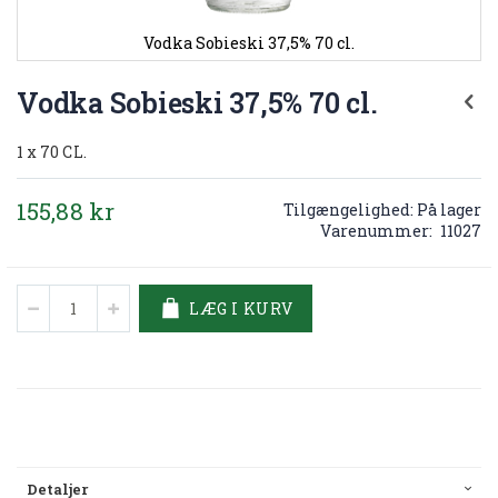
Vodka Sobieski 37,5% 70 cl.
Gå
til
Vodka Sobieski 37,5% 70 cl.
starten
af
1 x 70 CL.
billedgalleriet
155,88 kr
Tilgængelighed:
På lager
Varenummer
11027
LÆG I KURV
Detaljer