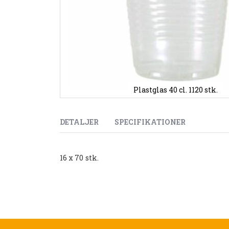
Plastglas 40 cl. 1120 stk.
Gå
til
starten
DETALJER
SPECIFIKATIONER
af
billedgalleriet
16 x 70 stk.