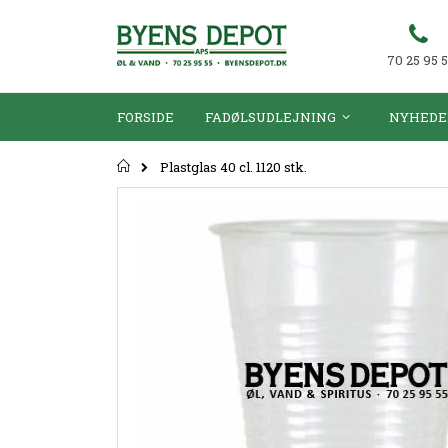
70 25 95 
FORSIDE
FADØLSUDLEJNING
NYHEDE
Forsiden
Plastglas 40 cl. 1120 stk.
Gå
til
slutningen
af
billedgalleriet