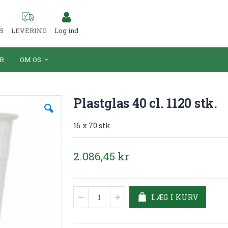
55
LEVERING
Log ind
R
OM OS
Plastglas 40 cl. 1120 stk.
16 x 70 stk.
2.086,45 kr
LÆG I KURV