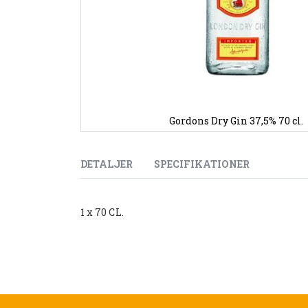
Gordons Dry Gin 37,5% 70 cl.
Gå
til
starten
DETALJER
SPECIFIKATIONER
af
billedgalleriet
1 x 70 CL.