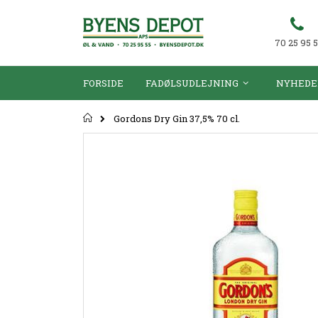
70 25 95 
FORSIDE
FADØLSUDLEJNING
NYHEDE
Forsiden
Gordons Dry Gin 37,5% 70 cl.
Gå
til
slutningen
af
billedgalleriet