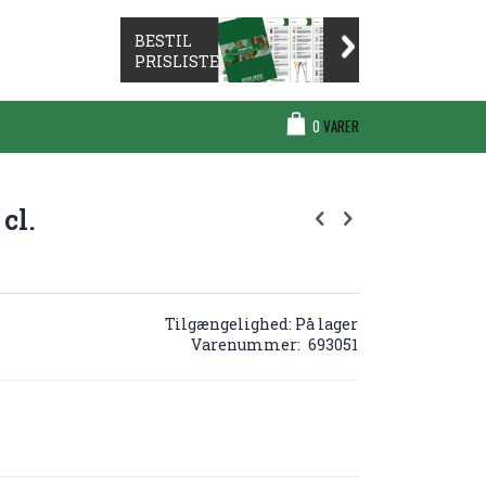
BESTIL
PRISLISTE
Cart
0
VARER
cl.
Tilgængelighed:
På lager
Varenummer
693051