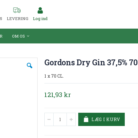
55
LEVERING
Log ind
R
OM OS
Gordons Dry Gin 37,5% 70 
1 x 70 CL.
121,93 kr
LÆG I KURV