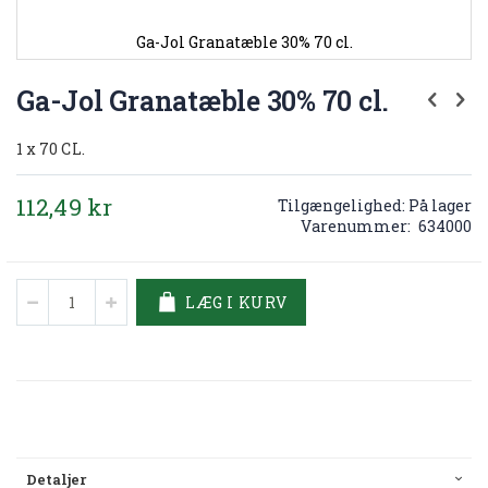
Ga-Jol Granatæble 30% 70 cl.
Gå
til
Ga-Jol Granatæble 30% 70 cl.
starten
af
1 x 70 CL.
billedgalleriet
112,49 kr
Tilgængelighed:
På lager
Varenummer
634000
LÆG I KURV
Detaljer