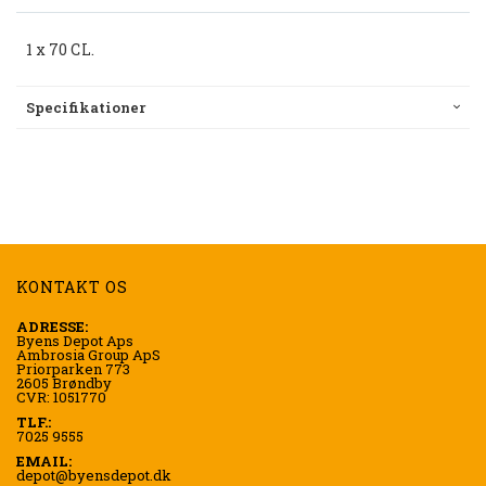
1 x 70 CL.
Specifikationer
KONTAKT OS
ADRESSE:
Byens Depot Aps
Ambrosia Group ApS
Priorparken 773
2605 Brøndby
CVR: 1051770
TLF.:
7025 9555
EMAIL:
depot@byensdepot.dk