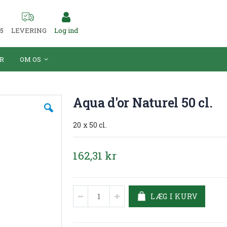
55
LEVERING
Log ind
R
OM OS
Aqua d'or Naturel 50 cl.
20 x 50 cl.
162,31 kr
LÆG I KURV