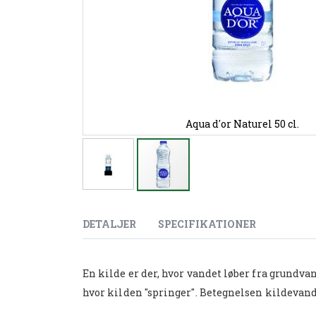
Aqua d'or Naturel 50 cl.
Gå
til
starten
DETALJER
SPECIFIKATIONER
af
billedgalleriet
En kilde er der, hvor vandet løber fra grundvan
hvor kilden "springer". Betegnelsen kildevand 