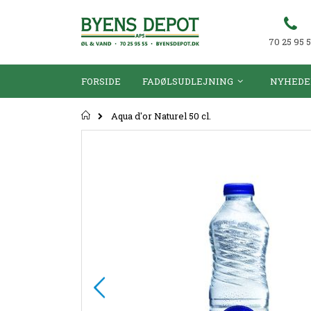
70 25 95 
FORSIDE
FADØLSUDLEJNING
NYHEDE
Forsiden
Aqua d'or Naturel 50 cl.
Gå
til
slutningen
af
billedgalleriet