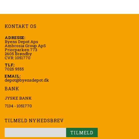
KONTAKT OS
ADRESSE:
Byens Depot Aps
Ambrosia Group ApS
Priorparken 773
2605 Brøndby
CVR: 1051770
TLF.:
7025 9555
EMAIL:
depot@byensdepot.dk
BANK
JYSKE BANK
7134 - 1051770
TILMELD NYHEDSBREV
TILMELD