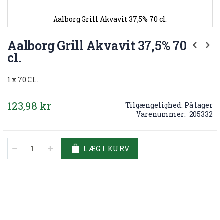
Aalborg Grill Akvavit 37,5% 70 cl.
Gå
til
Aalborg Grill Akvavit 37,5% 70
starten
cl.
af
billedgalleriet
1 x 70 CL.
123,98 kr
Tilgængelighed:
På lager
Varenummer
205332
LÆG I KURV